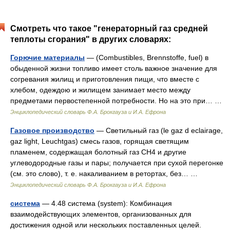
Смотреть что такое "генераторный газ средней
теплоты сгорания" в других словарях:
Горючие материалы
— (Combustibles, Brennstoffe, fuel) в
обыденной жизни топливо имеет столь важное значение для
согревания жилищ и приготовления пищи, что вместе с
хлебом, одеждою и жилищем занимает место между
предметами первостепенной потребности. Но на это при… …
Энциклопедический словарь Ф.А. Брокгауза и И.А. Ефрона
Газовое производство
— Светильный газ (le gaz d eclairage,
gaz light, Leuchtgas) смесь газов, горящая светящим
пламенем, содержащая болотный газ CH4 и другие
углеводородные газы и пары; получается при сухой перегонке
(см. это слово), т. е. накаливанием в ретортах, без… …
Энциклопедический словарь Ф.А. Брокгауза и И.А. Ефрона
система
— 4.48 система (system): Комбинация
взаимодействующих элементов, организованных для
достижения одной или нескольких поставленных целей.